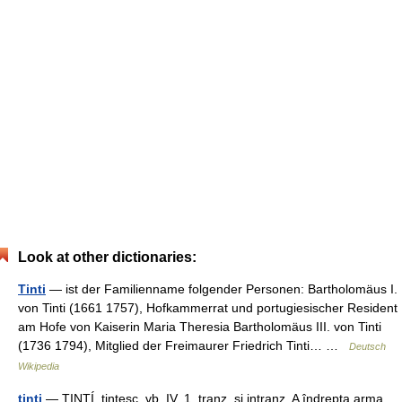
Look at other dictionaries:
Tinti
— ist der Familienname folgender Personen: Bartholomäus I.
von Tinti (1661 1757), Hofkammerrat und portugiesischer Resident
am Hofe von Kaiserin Maria Theresia Bartholomäus III. von Tinti
(1736 1794), Mitglied der Freimaurer Friedrich Tinti… …
Deutsch
Wikipedia
ţinti
— ŢINTÍ, ţintesc, vb. IV. 1. tranz. şi intranz. A îndrepta arma,