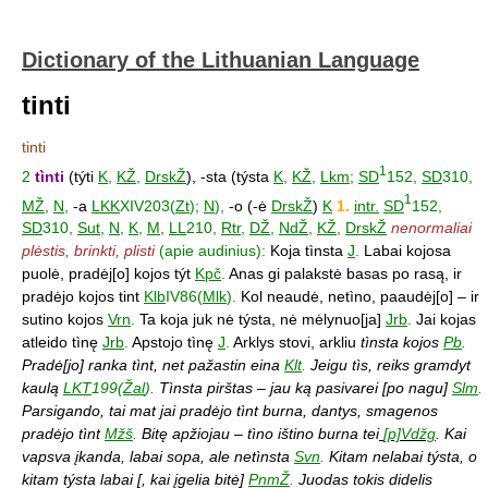
Dictionary of the Lithuanian Language
tinti
tinti
1
2
tìnti
(týti
K
,
KŽ
,
DrskŽ
), -sta (týsta
K
,
KŽ
,
Lkm
;
SD
152,
SD
310,
1
MŽ
,
N
,
-a
LKK
XIV203(
Zt
);
N
),
-o (-ė
DrskŽ
)
K
1.
intr.
SD
152,
SD
310,
Sut
,
N
,
K
,
M
,
LL
210,
Rtr
,
DŽ
,
NdŽ
,
KŽ
,
DrskŽ
nenormaliai
plėstis, brinkti, plisti
(apie audinius):
Koja tìnsta
J
.
Labai kojosa
puolė, pradėj[o] kojos týt
Kpč
.
Anas gi palakstė basas po rasą, ir
pradėjo kojos tint
Klb
IV86(
Mlk
).
Kol neaudė, netìno, paaudėj[o] – ir
sutino kojos
Vrn
.
Ta koja juk nė týsta, nė mėlynuo[ja]
Jrb
.
Jai kojas
atleido tìnę
Jrb
.
Apstojo tìnę
J
.
Arklys stovi, arkliu
tìnsta kojos
Pb
.
Pradė[jo] ranka tìnt, net pažastin eina
Klt
.
Jeigu tìs, reiks gramdyt
kaulą
LKT
199(
Žal
).
Tìnsta pirštas – jau ką pasivarei [po nagu]
Slm
.
Parsigando, tai mat jai pradėjo tìnt burna, dantys, smagenos
pradėjo tìnt
Mžš
.
Bitę apžiojau – tìno ištino burna tei
[p]Vdžg
. Kai
vapsva įkanda, labai sopa, ale netìnsta
Svn
.
Kitam nelabai týsta, o
kitam týsta labai [, kai įgelia bitė]
PnmŽ
.
Juodas tokis didelis