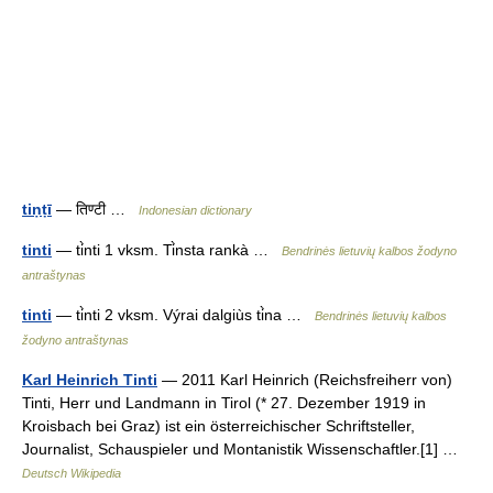
tiṇṭī
— तिण्टी …
Indonesian dictionary
tinti
— ti̇̀nti 1 vksm. Ti̇̀nsta rankà …
Bendrinės lietuvių kalbos žodyno
antraštynas
tinti
— ti̇̀nti 2 vksm. Výrai dalgiùs ti̇̀na …
Bendrinės lietuvių kalbos
žodyno antraštynas
Karl Heinrich Tinti
— 2011 Karl Heinrich (Reichsfreiherr von)
Tinti, Herr und Landmann in Tirol (* 27. Dezember 1919 in
Kroisbach bei Graz) ist ein österreichischer Schriftsteller,
Journalist, Schauspieler und Montanistik Wissenschaftler.[1] …
Deutsch Wikipedia