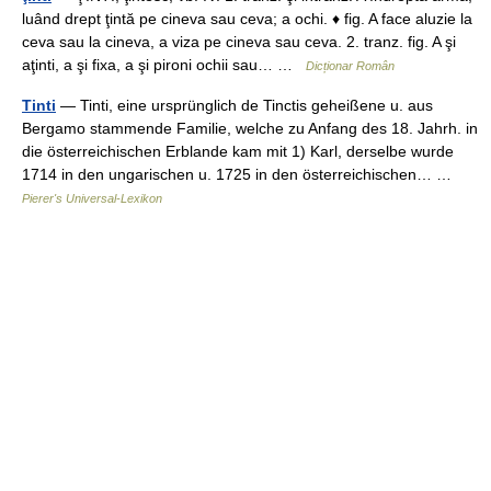
luând drept ţintă pe cineva sau ceva; a ochi. ♦ fig. A face aluzie la
ceva sau la cineva, a viza pe cineva sau ceva. 2. tranz. fig. A şi
aţinti, a şi fixa, a şi pironi ochii sau… …
Dicționar Român
Tinti
— Tinti, eine ursprünglich de Tinctis geheißene u. aus
Bergamo stammende Familie, welche zu Anfang des 18. Jahrh. in
die österreichischen Erblande kam mit 1) Karl, derselbe wurde
1714 in den ungarischen u. 1725 in den österreichischen… …
Pierer's Universal-Lexikon