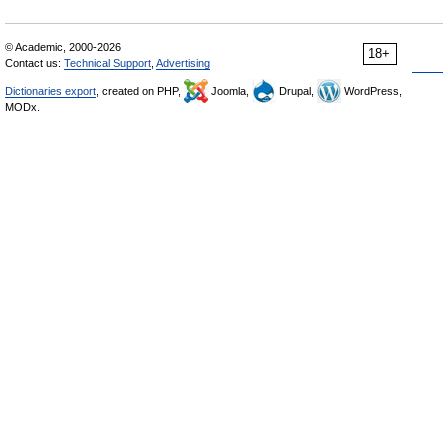
© Academic, 2000-2026
18+
Contact us:
Technical Support
,
Advertising
Dictionaries export
, created on PHP,
Joomla,
Drupal,
WordPress,
MODx.