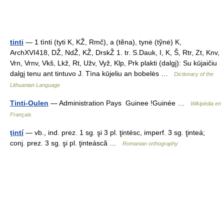
tinti
— 1 tìnti (tyti K, KŽ, Rmč), a (tẽna), tynė (tỹnė) K,
ArchXVI418, DŽ, NdŽ, KŽ, DrskŽ 1. tr. S.Dauk, I, K, Š, Rtr, Zt, Knv,
Vrn, Vrnv, Vkš, Lkž, Rt, Užv, Vyž, Klp, Prk plakti (dalgį): Su kūjaičiu
dalgį tenu ant tintuvo J. Tìna kūjeliu an bobelės …
Dictionary of the
Lithuanian Language
Tinti-Oulen
— Administration Pays Guinee !Guinée …
Wikipédia en
Français
ţintí
— vb., ind. prez. 1 sg. şi 3 pl. ţintésc, imperf. 3 sg. ţinteá;
conj. prez. 3 sg. şi pl. ţinteáscã …
Romanian orthography