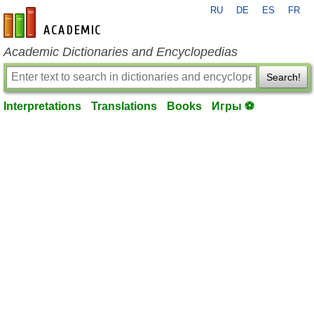
RU
DE
ES
FR
en-academic.com
Academic Dictionaries and Encyclopedias
Search!
Interpretations
Translations
Books
Игры ⚽