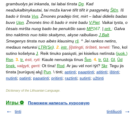
grambuolys jei inkanda, tai labai tìnsta
Dg
.
Kad
neažukalbinykautai, tai moža karvė tiñt tiñt ir pasgynėtų
Šlčn
.
Iš
bado ir tìnsta
Vvs
.
Žmonės pradėjo tìnt, mirt – labai didelis badas
buvo
Upn
.
Žmonės tino iš bado ir mirė badu
V.Piet
.
Vaikai tysta, o
čėsais miršta nuog bado be penukšlo savo
MP
167.
|
prk.
:
Galva
tino naktimis nuo tokio skaitymo, akyse raibuliavo
J.Balt
.
Smegenys tinsta nuo aibės klausimų
rš
.
^ Jei rankos netins,
medaus neturėsi
LTR
(
Srj
).
2.
intr.
[i]stingti, tirštėti, tenėti:
Tino, kol
sutino košelyna
J
.
Reik tinuko pasiųsti, jei kisielius netìnsta
(
juok.
)
Rsn
.
3.
tr.
ėsti, ryti:
Kiaulė nenustoja tìnus
Švn
.
4.
tr.
Gž
,
Gl
,
Ūd
šnek.
valgyti, gerti:
Ot tìna!
Rod
.
Ar jau vėl nori týt?
Skr
.
Tegu jis
tìnsta [surūgusį alų]
Pun
.
\ tinti;
aptinti
;
paaptinti
;
atitinti
;
ištinti
;
nutinti
;
patinti
;
papatinti
;
pritinti
;
raztinti
;
sutinti
;
užtinti
Dictionary of the Lithuanian Language
.
Игры ⚽
Поможем написать курсовую
tinti
tintiliuoti